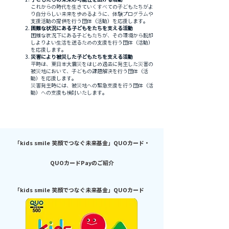
これからの時代を⽣きていくすべての⼦どもたちがよ
り⾃分らしい未来を歩めるように、体験プログラムや
⽀援活動の提供を⾏う団体（活動）を応援します。
困難な状況にある子どもをたちを支える活動
困難な状況下にある⼦どもたちが、その環境から脱却
しよりよい⽣活を送るための⽀援を⾏う団体（活動）
を応援します。
災害により被災した子どもたちを支える活動
平時は、東⽇本⼤震災をはじめ過去に発生した災害の
被災地において、⼦どもの課題解決を⾏う団体（活
動）を応援します。
災害発生時には、被災地への緊急支援を行う団体（活
動）への支援も検討いたします。
「kids smile 笑顔でつなぐ未来基金」QUOカード・
QUOカードPayのご紹介
「kids smile 笑顔でつなぐ未来基金」QUOカード