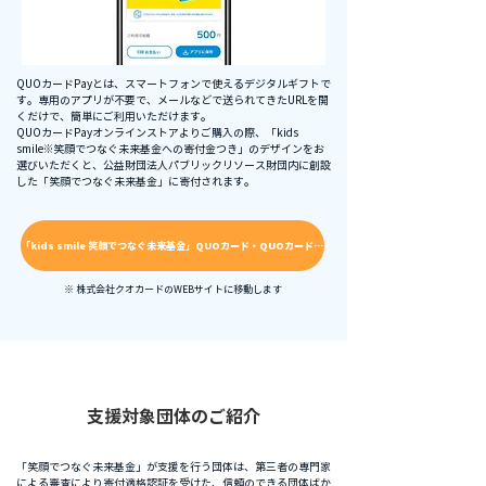
QUOカードPayとは、スマートフォンで使えるデジタルギフトで
す。専用のアプリが不要で、メールなどで送られてきたURLを開
くだけで、簡単にご利用いただけます。
QUOカードPayオンラインストアよりご購入の際、「kids
smile※笑顔でつなぐ未来基金への寄付金つき」のデザインをお
選びいただくと、公益財団法人パブリックリソース財団内に創設
した「笑顔でつなぐ未来基金」に寄付されます。
「kids smile 笑顔でつなぐ未来基金」QUOカード・QUOカードPayの詳細はこちら
※ 株式会社クオカードのWEBサイトに移動します
支援対象団体のご紹介
「笑顔でつなぐ未来基金」が支援を行う団体は、第三者の専門家
による審査により寄付適格認証を受けた、信頼のできる団体ばか