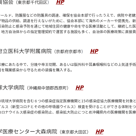
興協会
HP
（東京都千代田区
）​
スシールド、防護服などの防護具の調達、確保を協会本部で行ったうえで、病院や老
が物品の供給、調達を行えないがために、協会本部にて海外のメーカーや提携先、新
感染防止と感染予防を通じて地域住民の健康や命を守る医療活動として、継続した医
、地方自治体からの指定管理契約で運営する施設も多く、自治体の医療政策に直接貢
府立医科大学附属病院
HP
（京都府京都市
）​
診療にあたる中で、分娩や帝王切開、あるいは脳外科や耳鼻咽喉科などの上気道手術
者を職業感染から守るための装備を購入する。
球大学病院
HP
（沖縄県中頭郡西原町）
の琉球大学病院を含む６つの感染症指定医療機関と15の感染症協力医療機関を対象
イルス（新型コロナとその他の呼吸器ウイルス）検査を受けることができる体制をつ
コロナウイルス感染症の感染防止、感染拡大防止につとめ沖縄県内の医療機関を医療
学医療センター大森病院
HP
（東京都大田区）