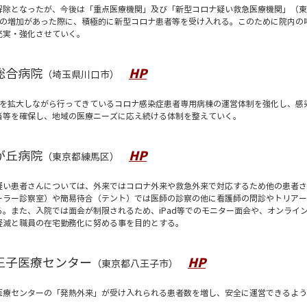
解除となったが、今後は「重点医療機関」及び「新型コロナ疑い救急医療機関」（東
者の増加があった際に、積極的に新型コロナ患者等を受け入れる。このために院内の
充実・強化させていく。
総合病院
HP
（埼玉県川口市）
模を拡大しながら行ってきているコロナ感染症患者専用病棟の運営体制を強化し、感
当等を確保し、地域の医療ニーズに応え続ける体制を整えていく。
が丘病院
HP
（東京都練馬区）
疑い患者さんについては、外来ではコロナ外来や救急外来で対応するため他の患者さ
ーラー診察室）や簡易待合（テント）では医師の診察の他に看護師の問診やトリアー
。また、入院では面会が制限されるため、iPad等でのモニター面会や、オンライ
軽減と職員の在宅勤務化に努める事を目的とする。
王子医療センター
HP
（東京都八王子市）
医療センターの「発熱外来」が受け入れられる患者数を増し、安全に運営できるよう