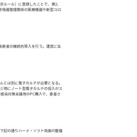
京ルール）に登録したことで、第2、
呼吸器管理関係の医療機器や新型コロ
染患者の継続的受入を行う。運営に当
んとは別に電子カルテが必要となる。
ジ用にノート型電子カルテの投入がス
ン感染対策会議用のPC購入で、患者さ
下記の通りハード・ソフト両面の整備