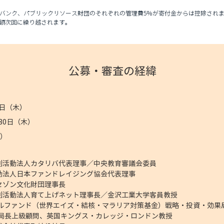
トバンク、パブリックリソース財団のそれぞれの管理費5％が寄付金からは控除され
額次回に繰り越されます。
公募・審査の経緯
9日（木）
30日（木）
金）
利活動法人カタリバ代表理事／中央教育審議会委員
動法人日本ファンドレイジング協会代表理事
セゾン文化財団理事長
利活動法人育て上げネット理事長／金沢工業大学客員教授
ルファンド（世界エイズ・結核・マラリア対策基金）戦略・投資・効果
務局長上級顧問、英国キングス・カレッジ・ロンドン教授