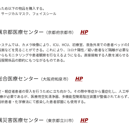
るため以下の物品を購入する。
、サージカルマスク、フェイスシール
構京都医療センター
HP
（京都府京都市）
ステムでは、カメラ映像により、ICU、HCU、初療室、救急外来での患者ベッド
画面などを見ることができる。これにより、コロナ陽性／疑い患者など隔離が必要な
からもモニタリングや患者観察を行なえるようになる。直接接触する人数を減らせる
護服関係品の節約にもつながるものである。
総合医療センター
HP
（大阪府和泉市）
症・軽症者患者の受入を行うために立ち向かう。その際中等症から重症化し、人工呼
治療が必要であるが、医療用空気清浄器、多機能型簡易陰圧装置が整備されておらず、
透析患者・化学療法にて感染した患者部屋にも使用する。
構災害医療センター
HP
（東京都立川市）