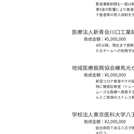
緊急事態制限も一度は
第3波の影響により患
ナ患者等の受入体制を
医療法人新青会川口工業
助成金額：
¥5,000,000
4月以降、現在まで規
たるチームへの危険手
地域医療振興協会練馬光
助成金額：
¥5,000,000
新型コロナ患者やその
特に簡易診察室（トレ
ムーズな医療へ貢献する
んとご家族のストレス
学校法人東京医科大学八
助成金額：
¥2,000,000
総合病院である八王子
を行う。