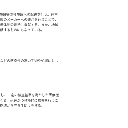
健施設等の各施設への配送を行う。通常
規のメーカーへの発注を行うことで、
療体制の維持に貢献する。また、地域
献するものにもなっている。
などの感染性の高い手術や処置に対し
とし、一定の検査基準を満たした医療従
くる。迅速かつ積極的に検査を行うこ
崩壊から守る手助けをする。