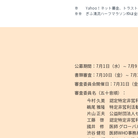
※ Yahoo！ネット募金、トラス
※※ ぎふ清流ハーフマラソン枠は全
公募期間：7月1日（水）～ 7月
書類審査：7月10日（金）～ 7
月
審査委員会開催日：7月31日（
審査委員名（五十音順）：
今村 久美 認定特定非営
鵜尾 雅隆 特定非営利活
片山 正夫 公益財団法人
工藤 啓 認定特定非営
國井 修 医師 グローバ
渋谷 健司 医師WHO事