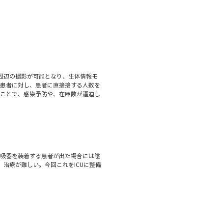
の周辺の撮影が可能となり、生体情報モ
患者に対し、患者に直接接する人数を
ことで、感染予防や、在庫数が逼迫し
吸器を装着する患者が出た場合には陰
治療が難しい。今回これをICUに整備