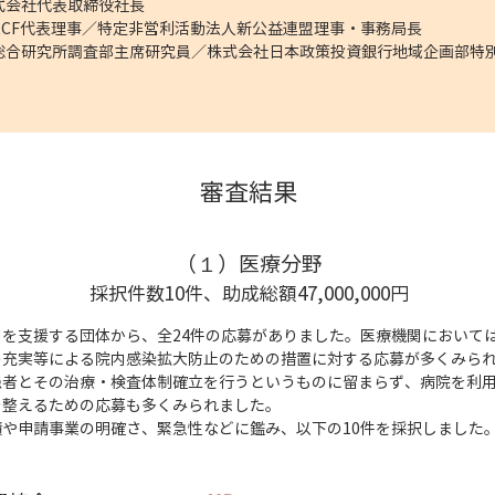
式会社代表取締役社長
CF代表理事／特定非営利活動法人新公益連盟理事・事務局長
総合研究所調査部主席研究員／株式会社日本政策投資銀行地域企画部特
審査結果
（１）医療分野
採択件数10件、助成総額47,000,000円
支援する団体から、全24件の応募がありました。医療機関においては
の充実等による院内感染拡大防止のための措置に対する応募が多くみら
患者とその治療・検査体制確立を行うというものに留まらず、病院を利
を整えるための応募も多くみられました。
や申請事業の明確さ、緊急性などに鑑み、以下の10件を採択しました