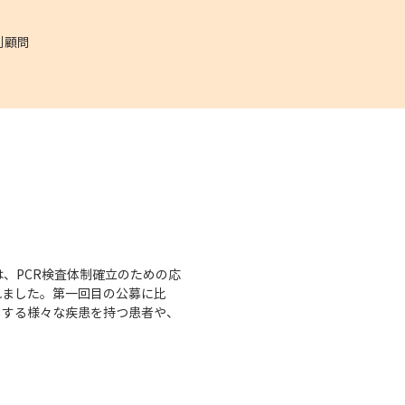
別顧問
、PCR検査体制確立のための応
れました。第一回目の公募に比
用する様々な疾患を持つ患者や、
。