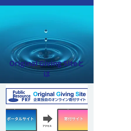
Original Giving Siteと
は