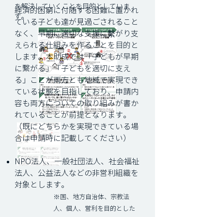
を解決していくことを目的としていま
経済的困窮に付随する困難に置かれ
す。
ている子ども達が見過ごされること
なく、早期に適切な支援に繫がり支
えられる仕組みを作ることを目的と
します。本助成では「子どもが早期
に繋がる」「子どもを適切に支え
る」ことが両方とも地域で実現でき
ている状態を目指しており、申請内
容も両方についての取り組みが書か
れていることが前提となります。
（既にどちらかを実現できている場
合は申請時に記載してください）
NPO法人、一般社団法人、社会福祉
法人、公益法人などの非営利組織を
対象とします。
※国、地方自治体、宗教法
人、個人、営利を目的とした