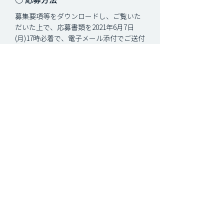
○ ​応募方法
​募集要項等をダウンロードし、ご覧いた
だいた上で、応募書類を2021年6月7日
(月)17時必着で、電子メール添付でご送付
ください。件名に「応募（団体名）」と
ご明記ください。
郵送での応募は受付対象外となります。
必ず電子メールからご応募ください。
応募書類の送付先
公益財団法人 パブリックリソース財団
内
ゴールドマン・サックス 地域協働型子
ども包括支援基金 事務局（担当：黒
木、鎌田）
E-
mail：
kodomo.houkatsu_type_a@publi
c.or.jp
募集要項
(PDF)