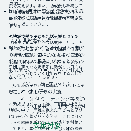
まで
援で支えます。また、助成後も継続して
助成金の使途は事業開発活動、組織
「地域協働型子ども包括支援」を行って
いくために、安定的な組織運営基盤の強
基盤強化活動に資するものに限定し
化も支援していきます。
ます。
≪地域協働型子ども包括支援とは？≫
（２）非資金的支援
「地域協働型子ども包括支援」とは、虐
地域の中で子どもと出会い・繫が
待、教育格差など、経済的困窮に付随し
り・支える、包括的な支援の実践的
て複雑な困難に置かれている子ども達
が、地域の中で見過ごされることなく、
な取り組みを継続して行うための体
早期に適切な支援場所に繋がり、見守ら
制構築を、Learning for Allが伴走し
れ・支えられていく仕組みを作ることで
ながらサポートします。
す。
《伴走支援内容（例）》
（※対象の子どもの年齢は主に6～18歳を
✔ 集合研修の実施
想定しています）
✔ 定例ミーティング等を通
本助成プログラムでは、下記図のように
じた知見共有、他団体の紹
地域の中で「困難を抱えた子どもと早期
介、アドバイス
に出会い・繋がり・支える」ことに何か
しらの課題を感じている実践者を対象と
支援対象
しており、本助成を通して①～④の課題