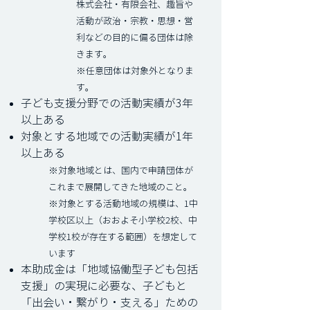
株式会社・有限会社、趣旨や
活動が政治・宗教・思想・営
利などの目的に偏る団体は除
きます。
※任意団体は対象外となりま
す。
子ども支援分野での活動実績が3年
以上ある
対象とする地域での活動実績が1年
以上ある
※対象地域とは、国内で申請団体が
これまで展開してきた地域のこと。
※対象とする活動地域の規模は、1中
学校区以上（おおよそ小学校2校、中
学校1校が存在する範囲）を想定して
います
本助成金は「地域協働型子ども包括
支援」の実現に必要な、子どもと
「出会い・繋がり・支える」ための