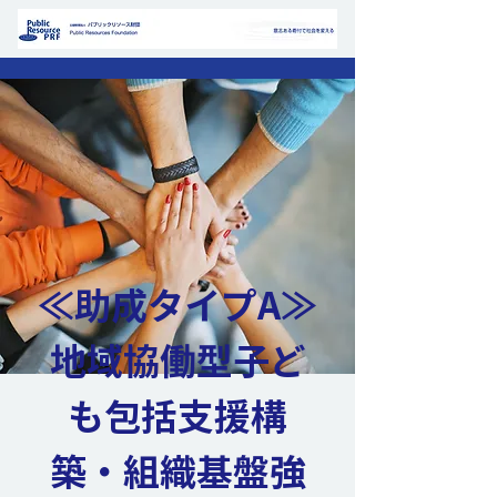
≪助成タイプA≫
地域協働型子ど
も包括支援構
築・組織基盤強