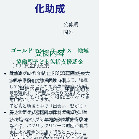
化助成
公募期
間外
​ゴールドマン・サックス 地域
​支援内容
協働型子ども包括支援基金
（１）資金的支援
1団体あたり年間上限600万円（最大
本助成プログラムは、「地域協働型子ど
も包括支援」を地域特性に即して、継続
2年半で計1800万円を上限）
して実践していくための体制構築と組織
（申請内容によって、申請金額を
基盤強化を、3年間にわたり支援すること
査定させていただく可能性がありま
を目的としています。
す。）
子どもと地域の中で「出会い・繫がり・
最大2年半の継続助成（自動的な継
支えていく」包括的な体制の構築を、ゴ
ールドマン・サックスからの資金支援を
続ではなく、毎年継続審査を行いま
もとに、パブリックリソース財団が助成
す。）
金による資金的支援を行うとともに、
2021年9月（予定）から2024年3月
Learning for Allが約3年間にわたり伴走支